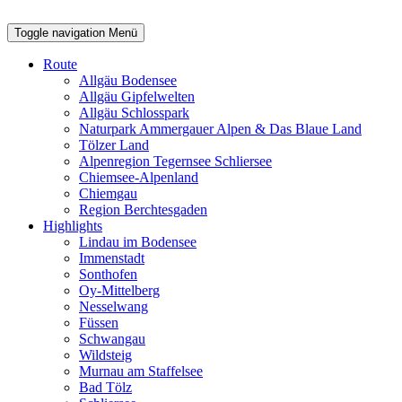
Toggle navigation
Menü
Route
Allgäu Bodensee
Allgäu Gipfelwelten
Allgäu Schlosspark
Naturpark Ammergauer Alpen & Das Blaue Land
Tölzer Land
Alpenregion Tegernsee Schliersee
Chiemsee-Alpenland
Chiemgau
Region Berchtesgaden
Highlights
Lindau im Bodensee
Immenstadt
Sonthofen
Oy-Mittelberg
Nesselwang
Füssen
Schwangau
Wildsteig
Murnau am Staffelsee
Bad Tölz