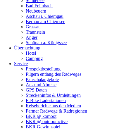
Schliersee
Bad Feilnbach
Neubeuern
Aschau i. Chiemgau
Bernau am Chiemsee
Grassau
Traunstein
Anger
Schönau a. Königssee
Übernachtung
Hotel
Camping
Service
Prospektbestellung
Pilgern entlang des Radweges
Pauschalangebote
An- und Abreise
GPS Daten
Streckeninfos & Umleitungen
E-Bike Ladestationen
Reiseberichte aus den Medien
Partner Radwege & Radregionen
BKR @ komoot
BKR @ outdooractive
BKR Gewinnspiel