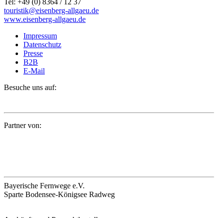
Tel:
+49 (0) 8364 / 12 37
touristik@eisenberg-allgaeu.de
www.eisenberg-allgaeu.de
Impressum
Datenschutz
Presse
B2B
E-Mail
Besuche uns auf:
Partner von:
Bayerische Fernwege e.V.
Sparte Bodensee-Königsee Radweg