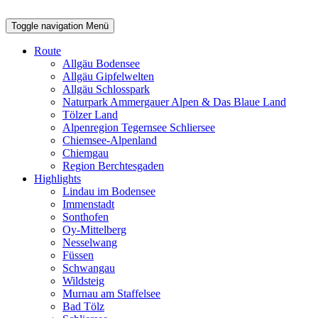
Toggle navigation
Menü
Route
Allgäu Bodensee
Allgäu Gipfelwelten
Allgäu Schlosspark
Naturpark Ammergauer Alpen & Das Blaue Land
Tölzer Land
Alpenregion Tegernsee Schliersee
Chiemsee-Alpenland
Chiemgau
Region Berchtesgaden
Highlights
Lindau im Bodensee
Immenstadt
Sonthofen
Oy-Mittelberg
Nesselwang
Füssen
Schwangau
Wildsteig
Murnau am Staffelsee
Bad Tölz