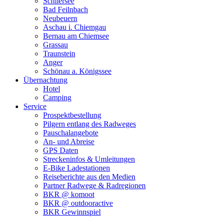
Schliersee
Bad Feilnbach
Neubeuern
Aschau i. Chiemgau
Bernau am Chiemsee
Grassau
Traunstein
Anger
Schönau a. Königssee
Übernachtung
Hotel
Camping
Service
Prospektbestellung
Pilgern entlang des Radweges
Pauschalangebote
An- und Abreise
GPS Daten
Streckeninfos & Umleitungen
E-Bike Ladestationen
Reiseberichte aus den Medien
Partner Radwege & Radregionen
BKR @ komoot
BKR @ outdooractive
BKR Gewinnspiel