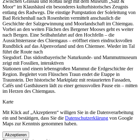
Zwischen Grassau und Rottau liegt mit dem Museum „Salz &
Moor“ im Klaushäusl ein besonderes kulturhistorisches Zeugnis
entlang des Radwegs. Die einstige Pumpstation der Soleleitung von
Bad Reichenhall nach Rosenheim vermittelt anschaulich die
Geschichte der Salzgewinnung und Moorlandschaft im Chiemgau.
Vorbei an den weiten Flächen des Bergener Mooses geht es weiter
nach Bergen. Eine Seilbahnfahrt auf den Hochfelln – die
Aussichtsterrasse des Chiemgaus – eröffnet einen eindrucksvollen
Rundblick auf das Alpenvorland und den Chiemsee. Wieder im Tal
führt die Route nach
Siegsdorf. Das südostbayerische Naturkunde- und Mammutmuseum
zeigt mit Fossilien, interaktiven
Stationen und einem lebensgroßen Mammut die Erdgeschichte der
Region. Begleitet vom Flüsschen Traun endet die Etappe in
Traunstein. Der historische Marktplatz mit restaurierten Fassaden,
Cafés und Gasthäusern lädt zu einer genussvollen Pause ein – mitten
im Herzen des Chiemgaus.
Karte
Mit Klick auf „Akzeptieren“ willigen Sie in die Datenverarbeitung
ein und bestätigen, dass Sie die
Datenschutzerklärung
von Google
Maps zur Kenntnis genommen haben.
Akzeptieren