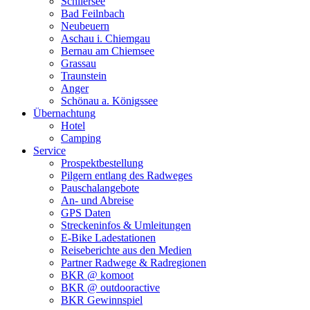
Schliersee
Bad Feilnbach
Neubeuern
Aschau i. Chiemgau
Bernau am Chiemsee
Grassau
Traunstein
Anger
Schönau a. Königssee
Übernachtung
Hotel
Camping
Service
Prospektbestellung
Pilgern entlang des Radweges
Pauschalangebote
An- und Abreise
GPS Daten
Streckeninfos & Umleitungen
E-Bike Ladestationen
Reiseberichte aus den Medien
Partner Radwege & Radregionen
BKR @ komoot
BKR @ outdooractive
BKR Gewinnspiel