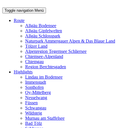
Toggle navigation
Menü
Route
Allgäu Bodensee
Allgäu Gipfelwelten
Allgäu Schlosspark
Naturpark Ammergauer Alpen & Das Blaue Land
Tölzer Land
Alpenregion Tegernsee Schliersee
Chiemsee-Alpenland
Chiemgau
Region Berchtesgaden
Highlights
Lindau im Bodensee
Immenstadt
Sonthofen
Oy-Mittelberg
Nesselwang
Füssen
Schwangau
Wildsteig
Murnau am Staffelsee
Bad Tölz