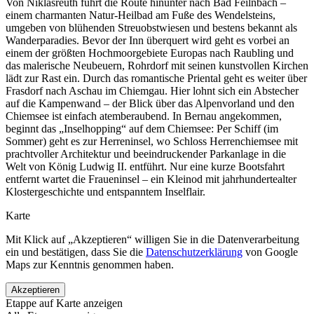
Von Niklasreuth führt die Route hinunter nach Bad Feilnbach –
einem charmanten Natur-Heilbad am Fuße des Wendelsteins,
umgeben von blühenden Streuobstwiesen und bestens bekannt als
Wanderparadies. Bevor der Inn überquert wird geht es vorbei an
einem der größten Hochmoorgebiete Europas nach Raubling und
das malerische Neubeuern, Rohrdorf mit seinen kunstvollen Kirchen
lädt zur Rast ein. Durch das romantische Priental geht es weiter über
Frasdorf nach Aschau im Chiemgau. Hier lohnt sich ein Abstecher
auf die Kampenwand – der Blick über das Alpenvorland und den
Chiemsee ist einfach atemberaubend. In Bernau angekommen,
beginnt das „Inselhopping“ auf dem Chiemsee: Per Schiff (im
Sommer) geht es zur Herreninsel, wo Schloss Herrenchiemsee mit
prachtvoller Architektur und beeindruckender Parkanlage in die
Welt von König Ludwig II. entführt. Nur eine kurze Bootsfahrt
entfernt wartet die Fraueninsel – ein Kleinod mit jahrhundertealter
Klostergeschichte und entspanntem Inselflair.
Karte
Mit Klick auf „Akzeptieren“ willigen Sie in die Datenverarbeitung
ein und bestätigen, dass Sie die
Datenschutzerklärung
von Google
Maps zur Kenntnis genommen haben.
Akzeptieren
Etappe auf Karte anzeigen