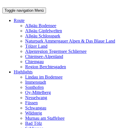
Toggle navigation
Menü
Route
Allgäu Bodensee
Allgäu Gipfelwelten
Allgäu Schlosspark
Naturpark Ammergauer Alpen & Das Blaue Land
Tölzer Land
Alpenregion Tegernsee Schliersee
Chiemsee-Alpenland
Chiemgau
Region Berchtesgaden
Highlights
Lindau im Bodensee
Immenstadt
Sonthofen
Oy-Mittelberg
Nesselwang
Füssen
Schwangau
Wildsteig
Murnau am Staffelsee
Bad Tölz