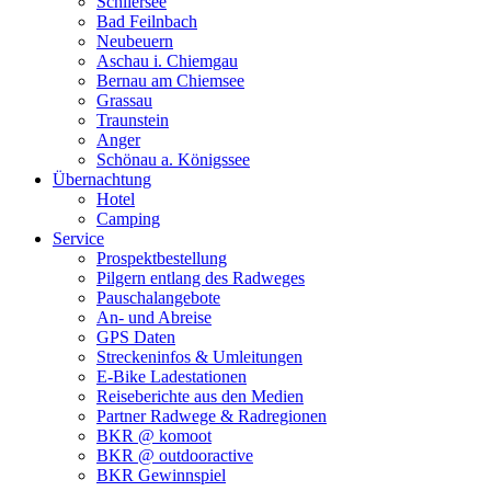
Schliersee
Bad Feilnbach
Neubeuern
Aschau i. Chiemgau
Bernau am Chiemsee
Grassau
Traunstein
Anger
Schönau a. Königssee
Übernachtung
Hotel
Camping
Service
Prospektbestellung
Pilgern entlang des Radweges
Pauschalangebote
An- und Abreise
GPS Daten
Streckeninfos & Umleitungen
E-Bike Ladestationen
Reiseberichte aus den Medien
Partner Radwege & Radregionen
BKR @ komoot
BKR @ outdooractive
BKR Gewinnspiel