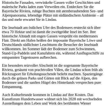
Historische Fassaden, verwinkelte Gassen voller Geschichten und
malerische Parks laden zum Verweilen ein. Entdecken Sie die
Bayerische Riviera, ruhige Buchten mit atemberaubendem See- und
Alpenpanorama, lebendige Plätze mit südländischem Ambiente – all
das und mehr erwartet Sie in Lindau.
Die Inselstadt am östlichen Ufer des Bodensees erstreckt sich über
etwa 70 Hektar und ist damit die zweitgrößte Insel im See. Ihre
historische Altstadt mit engen Gassen versprüht ein mediterranes
Flair. Direkt am Hafen heißen der imposante Bayerische Löwe und
Deutschlands südlichster Leuchtturm die Besucher der Inselstadt
willkommen. Im Sommer lädt der Bodensee zum Schwimmen,
Stand-Up-Paddeln und Kanufahren ein, während Ausflugsschiffe zu
entspannten Tagestouren aufbrechen.
Ein besonders reizvoller Abschnitt ist die sogenannte Bayerische
Riviera, gesäumt von prachtvollen Villen, die Lindau schon früh als
Rückzugsort für Erholungssuchende beliebt machten. Spaziergänge
durch die grünen Parks und Gärten mit Blick auf die Alpen, den
Bodensee und die sanften Hügel des Hinterlands versprechen pure
Entspannung.
Auch Kulturfreunde kommen in Lindau auf ihre Kosten. Das
Kunstforum Hundertwasser widmet sich bis 2028 mit wechselnden
Ausstellungen dem Leben und Werk des berühmten Wiener